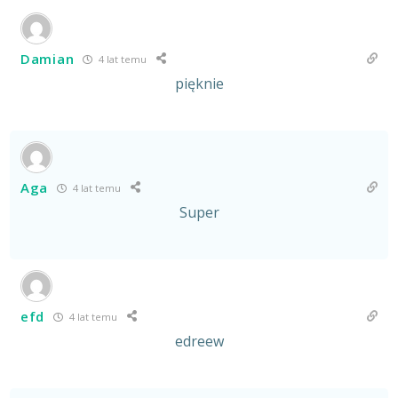
Damian
4 lat temu
pięknie
Aga
4 lat temu
Super
efd
4 lat temu
edreew